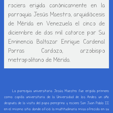
rociera erigida canónicamente en la
parroquia Jesús Maestro, arquidiócesis
de Mérida en Venezuela el cinco de
diciembre de dos mil catorce por Su
Eminencia Baltazar Enrique Cardenal
Porras Cardozo, arzobispo
metropolitano de Mérida.
La parroquia universitaria Jesús Maestro fue erigida primero
como capilla universitaria de la Universidad de los Andes un año
después de la visita del papa peregrino y rociero San Juan Pablo II
en el mismo sitio donde ofició la multitudinaria misa ofrecida en su