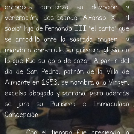
entonces comienza su devoción y
veneración, destacando Alfonso X "l
sabio" hijo de Fernando III "el santo" que
se arrodilló ante la sagrada imagen y
mando a construile su primera iglesia en
lo que fue su coto de caza. A partir del
día de San Pedro, patrón de la Villa de
Almonte en 1653, se nombra a la Virgen,
excelsa abogada y patrona, pero además
se jura su Purísima e Inmaculada
Concepción.
Con el tiempo fue creciendo la