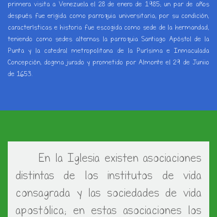
primera visita a Venezuela el 28 de enero de 1985; un par de años
después fue erigida como parroquia universitaria; por su condición,
características e historia fue escogida como sede de la hermandad,
teniendo como sedes alternas la parroquia Santiago Apóstol de la
Punta y la catedral metropolitana de la Purísima e Inmaculada
Concepción, dogma jurado y prometido por Almonte el 29 de Juniio
de 1653.
En la Iglesia existen asociaciones
distintas de los institutos de vida
consagrada y las sociedades de vida
apostólica; en estas asociaciones los