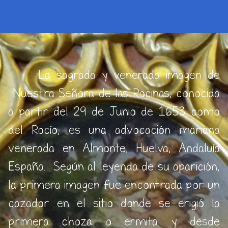
La sagrada y venerada imagen de
Nuestra Señora de las Rocinas, conocida
a partir del 29 de Junio de 1653 como
del Rocío, es una advocación mariana
venerada en Almonte, Huelva, Andaluía
España. Según al leyenda de su aparición,
la primera imagen fue encontrada por un
cazador en el sitio donde se erigió la
primera choza o ermita y desde