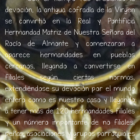
devoción, la antigua cofradía de la Virgen
se convirtió en la Real y Pontificia
Hermandad Matriz de Nuestra Señora del
Rocío de Almonte y comenzaron a
aparece hermandades en pueblos
cercanos, llegando a convertirse en
filiales según ciertas normas,
extendiéndose su devoción por el mundo
entero como es nuestro caso y llegando
a tener más de 120 hermandades filiales
y un número importante de no filiales,
peñas, asociaciones y grupos parroquiales